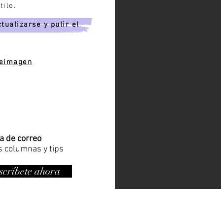
tilo.
tualizarse y pulir el
deimagen
ta de correo
s columnas y tips
scríbete ahora